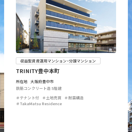
収益型資産運用マンション・分譲マンション
TRINITY豊中本町
所在地
大阪府豊中市
鉄筋コンクリート造 5階建
＃テナント付
＃土地売買
＃耐震構造
＃TakaMatsu Residence