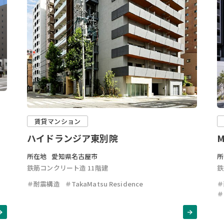
賃貸マンション
M
ハイドランジア東別院
所
所在地
愛知県名古屋市
鉄
鉄筋コンクリート造 11階建
＃
＃耐震構造
＃TakaMatsu Residence
＃