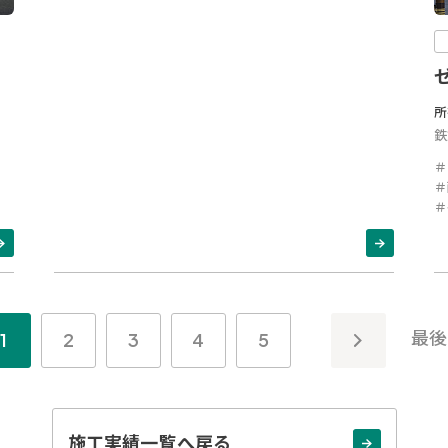
所
鉄
＃
＃
＃
»
最後
1
2
3
4
5
施工実績一覧へ戻る