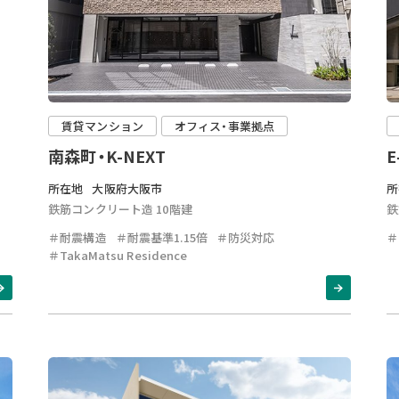
賃貸マンション
オフィス・事業拠点
南森町・K-NEXT
E
所在地
大阪府大阪市
所
鉄筋コンクリート造 10階建
鉄
＃耐震構造
＃耐震基準1.15倍
＃防災対応
＃
＃TakaMatsu Residence