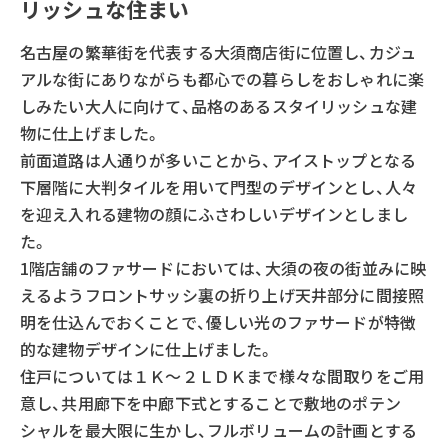
リッシュな住まい
名古屋の繁華街を代表する大須商店街に位置し、カジュ
アルな街にありながらも都心での暮らしをおしゃれに楽
しみたい大人に向けて、品格のあるスタイリッシュな建
物に仕上げました。
前面道路は人通りが多いことから、アイストップとなる
下層階に大判タイルを用いて門型のデザインとし、人々
を迎え入れる建物の顔にふさわしいデザインとしまし
た。
1階店舗のファサードにおいては、大須の夜の街並みに映
えるようフロントサッシ裏の折り上げ天井部分に間接照
明を仕込んでおくことで、優しい光のファサードが特徴
的な建物デザインに仕上げました。
住戸については１Ｋ～２ＬＤＫまで様々な間取りをご用
意し、共用廊下を中廊下式とすることで敷地のポテン
シャルを最大限に生かし、フルボリュームの計画とする