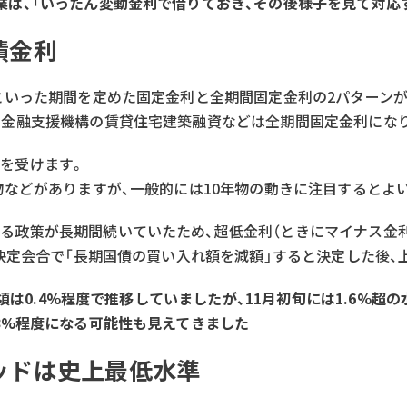
業は、「いったん変動金利で借りておき、その後様子を見て対応
債金利
年といった期間を定めた固定金利と全期間固定金利の2パターン
宅金融支援機構の賃貸住宅建築融資などは全期間固定金利になり
を受けます。
年物などがありますが、一般的には10年物の動きに注目するとよ
る政策が長期間続いていたため、超低金利（ときにマイナス金
策決定会合で「長期国債の買い入れ額を減額」すると決定した後、
年夏頃は0.4%程度で推移していましたが、11月初旬には1.6%
.8%程度になる可能性も見えてきました
ッドは史上最低水準