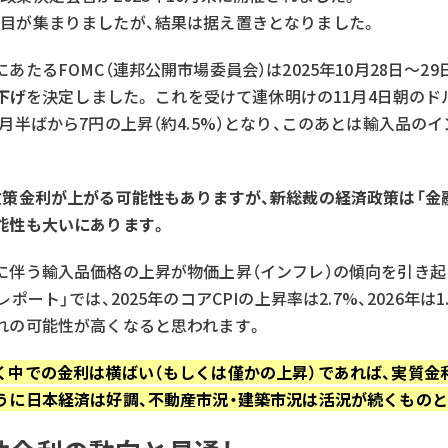
目が集まりましたが、結果は据え置きとなりました。
たるFOMC（連邦公開市場委員会）は2025年10月28日～29
下げ
を決定しました。 これを受けて連休明けの11月4日朝のド
月半ばから7円の上昇（約4.5%）となり、このあとは輸入品の
政策金利が上がる可能性もありますが、新総裁の経済政策は「金
能性も大いにあります。
に伴う輸入品価格の上昇が物価上昇（インフレ）の傾向を引き起
ポート」では、2025年のコアCPIの上昇率は2.7%、2026年は
れの可能性が高くなると思われます。
く中での金利は横ばい（もしくは僅かの上昇）であれば、実質金
うに日本経済は好調、不動産市況・建築市況は活況が続くものと