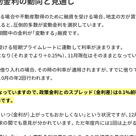
動金利の動向と見通し
る場合や不動産取得のために融資を受ける場合、地主の方が賃
見ると、圧倒的多数が変動金利を選択しています。
期間中の金利が「変動する」融資です。
受ける短期プライムレートに連動して利率が決まります。
%になり（それまでより＋0.25%）、11月現在はそのままとなって
借り入れの場合、その時の利率が適用されますが、すでに借りて
10月の年2回行われます。
なっていますので、政策金利とのスプレッド（金利差）は0.1%
準です。
、いつ（金利が）上がってもおかしくない」という状況ですが、1
家の間でも意見が分かれています。ただ年度内には1回は上が