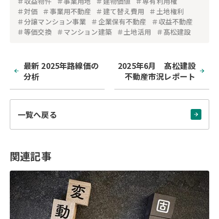
＃収益物件
＃事業用地
＃建物価値
＃専有利用権
＃対価
＃事業用不動産
＃建て替え費用
＃土地権利
＃分譲マンション事業
＃企業保有不動産
＃収益不動産
＃等価交換
＃マンション建築
＃土地活用
＃髙松建設
最新 2025年路線価の
2025年6月 髙松建設
分析
不動産市況レポート
一覧へ戻る
関連記事