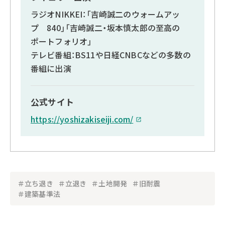
ラジオNIKKEI：「吉崎誠二のウォームアッ
プ 840」「吉崎誠二・坂本慎太郎の至高の
ポートフォリオ」
テレビ番組：BS11や日経CNBCなどの多数の
番組に出演
公式サイト
https://yoshizakiseiji.com/
＃立ち退き
＃立退き
＃土地開発
＃旧耐震
＃建築基準法