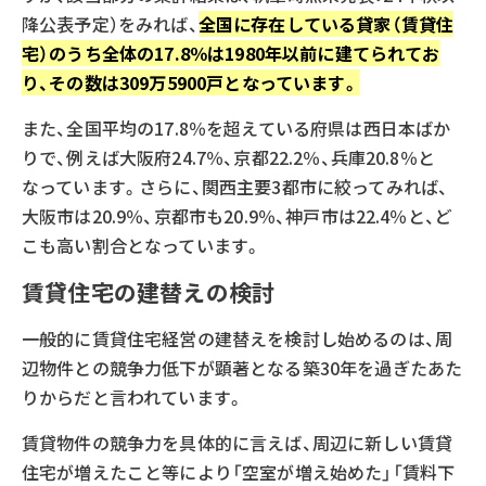
降公表予定）をみれば、
全国に存在している貸家（賃貸住
宅）のうち全体の17.8％は1980年以前に建てられてお
り、その数は309万5900戸となっています。
また、全国平均の17.8％を超えている府県は西日本ばか
りで、例えば大阪府24.7％、京都22.2％、兵庫20.8％と
なっています。さらに、関西主要3都市に絞ってみれば、
大阪市は20.9％、京都市も20.9％、神戸市は22.4％と、ど
こも高い割合となっています。
賃貸住宅の建替えの検討
一般的に賃貸住宅経営の建替えを検討し始めるのは、周
辺物件との競争力低下が顕著となる築30年を過ぎたあた
りからだと言われています。
賃貸物件の競争力を具体的に言えば、周辺に新しい賃貸
住宅が増えたこと等により「空室が増え始めた」「賃料下