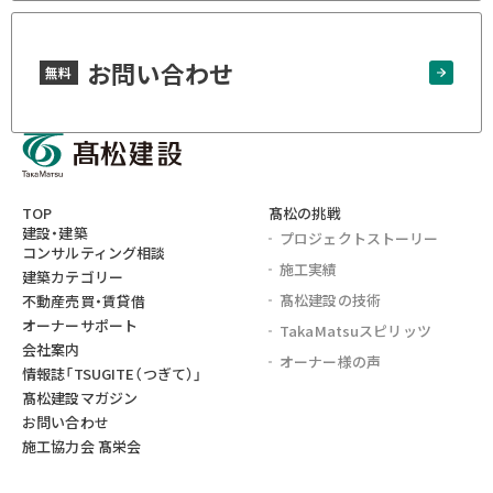
お問い合わせ
無料
TOP
髙松の挑戦
建設・建築
プロジェクト
ストーリー
コンサルティング相談
施工実績
建築カテゴリー
髙松建設の技術
不動産売買・賃貸借
オーナーサポート
TakaMatsu
スピリッツ
会社案内
オーナー様の声
情報誌
「TSUGITE（つぎて）」
髙松建設マガジン
お問い合わせ
施工協力会 髙栄会