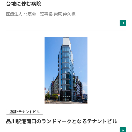
台地に佇む病院
医療法人 北辰会 理事長 柴原 伸久様
店舗・テナントビル
品川駅港南口のランドマークとなるテナントビル