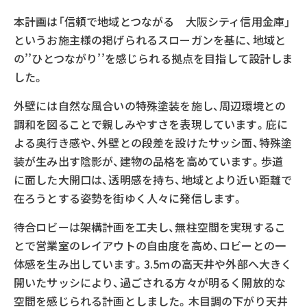
本計画は「信頼で地域とつながる 大阪シティ信用金庫」
というお施主様の掲げられるスローガンを基に、地域と
の’’ひとつながり’’を感じられる拠点を目指して設計しま
した。
外壁には自然な風合いの特殊塗装を施し、周辺環境との
調和を図ることで親しみやすさを表現しています。庇に
よる奥行き感や、外壁との段差を設けたサッシ面、特殊塗
装が生み出す陰影が、建物の品格を高めています。歩道
に面した大開口は、透明感を持ち、地域とより近い距離で
在ろうとする姿勢を街ゆく人々に発信します。
待合ロビーは架構計画を工夫し、無柱空間を実現するこ
とで営業室のレイアウトの自由度を高め、ロビーとの一
体感を生み出しています。3.5ｍの高天井や外部へ大きく
開いたサッシにより、過ごされる方々が明るく開放的な
空間を感じられる計画としました。木目調の下がり天井