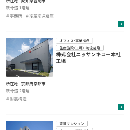
所在地
愛知県豊明市
鉄骨造 1階建
＃事務所
＃冷蔵冷凍倉庫
オフィス・事業拠点
生産施設（工場）・物流施設
株式会社ニッサンキコー本社
工場
所在地
京都府京都市
鉄骨造 2階建
＃耐震構造
賃貸マンション