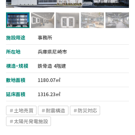
施設用途
事務所
所在地
兵庫県尼崎市
構造・規模
鉄骨造 4階建
敷地面積
1180.07㎡
延床面積
1316.23㎡
＃土地売買
＃耐震構造
＃防災対応
＃太陽光発電施設