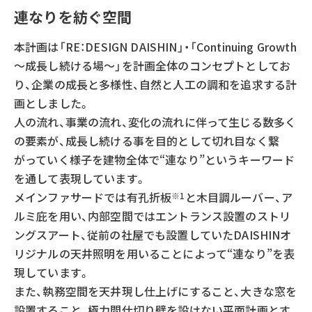
連なりを紡ぐ空間
本計画は「RE：DESIGN DAISHIN」・「Continuing Growth
～成長し続ける場～」を計画全体のコンセプトとしてお
り、企業の成長と多様性、自然と人工の調和を追求する計
画としました。
人の流れ、事業の流れ、変化の流れに伴って生じる数多く
の要素が、成長し続ける事を目的として切れ目なく繋
がっていく様子を建物全体で“連なり”というキーワード
を通して表現しています。
メインファサードでは有孔折板
と木目調ルーバー、ア
※1
ルミ庇を用い、内部空間ではエントランス設置のストリ
ングスアート、従前の社屋でも設置していたDAISHINオ
リジナルの天井照明を用いることによって“連なり”を表
現しています。
また、執務空間を天井現し仕上げにすること、大きな窓を
設置すること、極力間仕切り壁を設けない平面計画とす