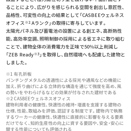
ることにより、広がりを感じられる空間を創出し意匠性、
品格性、可変性の向上の結果として「CASBEEウェルネス
オフィス
Aランク」の取得に寄与しています。
※2
太陽光パネル及び蓄電池の設置による創エネ、高断熱性
能、高効率空調、照明制御の採用による省エネに取り組む
ことで、建物全体の消費電力を正味で50％以上削減し
「ZEB Ready
」を取得し、自然環境へも配慮した建物と
※3
しました。
※1 有孔折板
パンチングメタルの透過性による採光や通風などの機能に
加え、折り曲げによる立体的な構造を通じて強度を高め、風
の勢いをやわらげるなどの効果が付与された建材である
※2 CASBEEウェルネスオフィス
建物利用者の健康性、快適性の維持・増進を支援する建物の
仕様、性能、取組みを評価、認証する制度です。建物内で執務
するワーカーの健康性、快適性に直接的に影響を与える要素
だけでなく、知的生産性の向上に資する要因や、安全・安心に
関する性能についても評価される