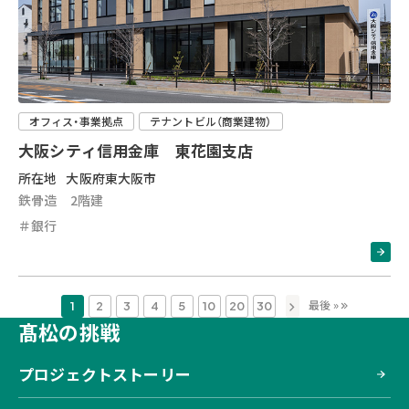
オフィス・事業拠点
テナントビル（商業建物）
大阪シティ信用金庫 東花園支店
所在地
大阪府東大阪市
鉄骨造 2階建
＃銀行
»
最後 »
1
2
3
4
5
10
20
30
髙松の挑戦
プロジェクトストーリー