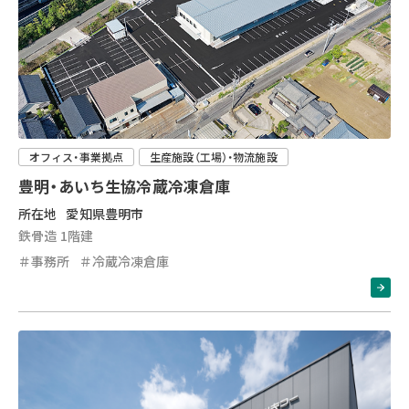
オフィス・事業拠点
生産施設（工場）・物流施設
豊明・あいち生協冷蔵冷凍倉庫
所在地
愛知県豊明市
鉄骨造 1階建
＃事務所
＃冷蔵冷凍倉庫