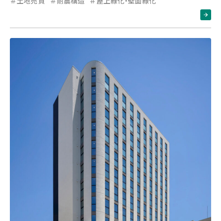
＃土地売買
＃耐震構造
＃屋上緑化・壁面緑化