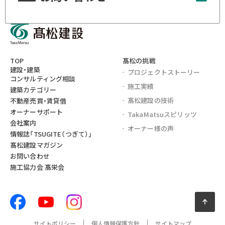
TOP
髙松の挑戦
建設・建築
プロジェクト
ストーリー
コンサルティング相談
施工実績
建築カテゴリー
髙松建設の技術
不動産売買・賃貸借
オーナーサポート
TakaMatsu
スピリッツ
会社案内
オーナー様の声
情報誌
「TSUGITE（つぎて）」
髙松建設マガジン
お問い合わせ
施工協力会 髙栄会
ページ
サイトポリシー
個人情報保護方針
サイトマップ